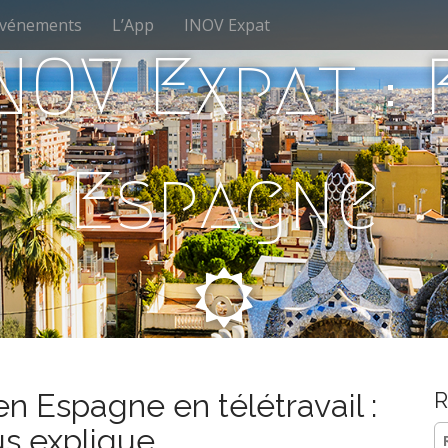
vénements
L’App
INOV Expat
NOV Expat :
Espagne
 en Espagne en télétravail :
R
Re
s explique