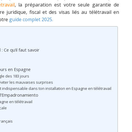
travail
, la préparation est votre seule garantie de
juridique, fiscal et des visas liés au télétravail en
otre
guide complet 2025.
: Ce qu’il faut savoir
 jours en Espagne
gle des 183 jours
éviter les mauvaises surprises
st indispensable dans ton installation en Espagne en télétravail
t l’Empadronamiento
pagne en télétravail
cale
français