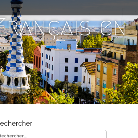
 Français en
echercher
chercher :