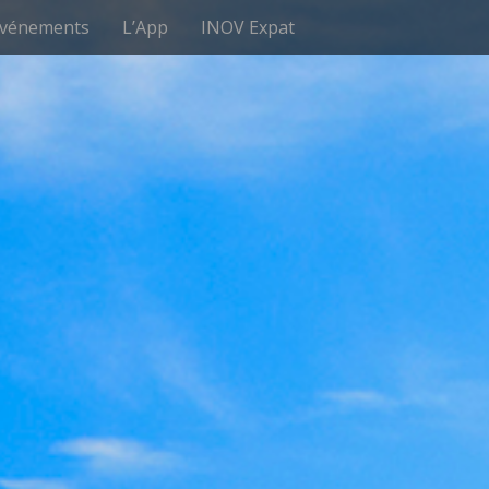
vénements
L’App
INOV Expat