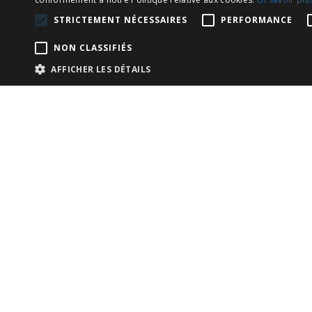
STRICTEMENT NÉCESSAIRES
PERFORMANCE
NON CLASSIFIÉS
AFFICHER LES DÉTAILS
Les meilleu
autour de B
by
Les français en Espagne
o
Barcelone se raconte souvent à pied, entre ses
Pourtant, la ville change complètement de visa
point de vue que personne ne soupçonne en re
moment de préparer votre séjour: une balade