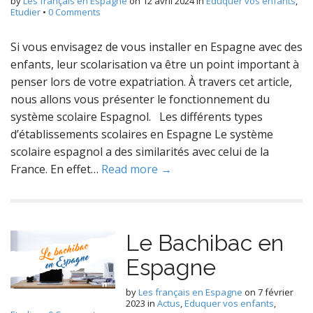
by
Les français en Espagne
on
12 avril 2024
in
Eduquer vos enfants
,
Etudier
•
0 Comments
Si vous envisagez de vous installer en Espagne avec des
enfants, leur scolarisation va être un point important à
penser lors de votre expatriation. À travers cet article,
nous allons vous présenter le fonctionnement du
système scolaire Espagnol. Les différents types
d’établissements scolaires en Espagne Le système
scolaire espagnol a des similarités avec celui de la
France. En effet…
Read more →
Le Bachibac en
Espagne
by
Les français en Espagne
on
7 février
2023
in
Actus
,
Eduquer vos enfants
,