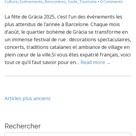
Culture
,
Événements
,
Rencontres
,
Sortir
,
Tourisme
•
0 Comments
La fête de Gràcia 2025, c’est l’un des événements les
plus attendus de l’année à Barcelone. Chaque mois
d’août, le quartier bohème de Gràcia se transforme en
un immense festival de rue : décorations spectaculaires,
concerts, traditions catalanes et ambiance de village en
plein cœur de la ville.Si vous êtes expatrié français, voici
tout ce qu’il faut savoir pour en…
Read more →
Navigation
Articles plus anciens
des
articles
Rechercher
Rechercher :