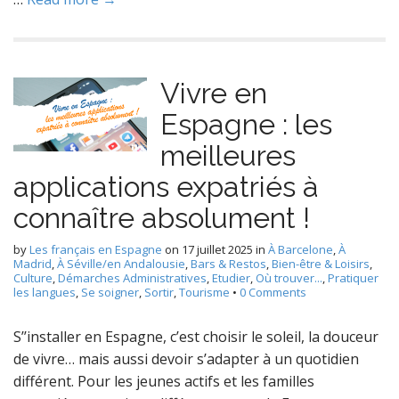
Vivre en
Espagne : les
meilleures
applications expatriés à
connaître absolument !
by
Les français en Espagne
on
17 juillet 2025
in
À Barcelone
,
À
Madrid
,
À Séville/en Andalousie
,
Bars & Restos
,
Bien-être & Loisirs
,
Culture
,
Démarches Administratives
,
Etudier
,
Où trouver...
,
Pratiquer
les langues
,
Se soigner
,
Sortir
,
Tourisme
•
0 Comments
S’’installer en Espagne, c’est choisir le soleil, la douceur
de vivre… mais aussi devoir s’adapter à un quotidien
différent. Pour les jeunes actifs et les familles