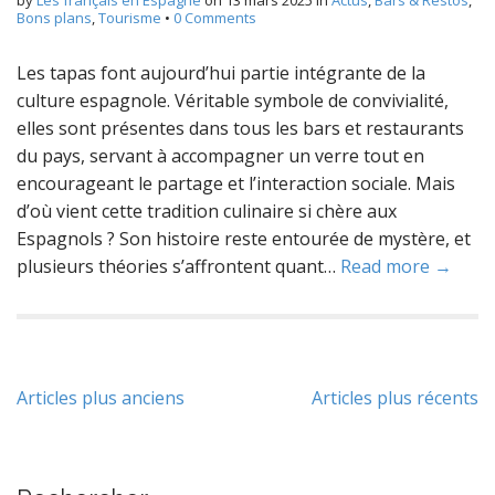
by
Les français en Espagne
on
13 mars 2025
in
Actus
,
Bars & Restos
,
Bons plans
,
Tourisme
•
0 Comments
Les tapas font aujourd’hui partie intégrante de la
culture espagnole. Véritable symbole de convivialité,
elles sont présentes dans tous les bars et restaurants
du pays, servant à accompagner un verre tout en
encourageant le partage et l’interaction sociale. Mais
d’où vient cette tradition culinaire si chère aux
Espagnols ? Son histoire reste entourée de mystère, et
plusieurs théories s’affrontent quant…
Read more →
Navigation
Articles plus anciens
Articles plus récents
des
articles