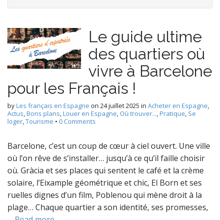
Le guide ultime
des quartiers où
vivre à Barcelone
pour les Français !
by
Les français en Espagne
on
24 juillet 2025
in
Acheter en Espagne
,
Actus
,
Bons plans
,
Louer en Espagne
,
Où trouver...
,
Pratique
,
Se
loger
,
Tourisme
•
0 Comments
Barcelone, c’est un coup de cœur à ciel ouvert. Une ville
où l’on rêve de s’installer… jusqu’à ce qu’il faille choisir
où. Gràcia et ses places qui sentent le café et la crème
solaire, l’Eixample géométrique et chic, El Born et ses
ruelles dignes d’un film, Poblenou qui mène droit à la
plage… Chaque quartier a son identité, ses promesses,
…
Read more →