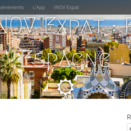
vénements
L’App
INOV Expat
NOV Expat :
Espagne
R
Re