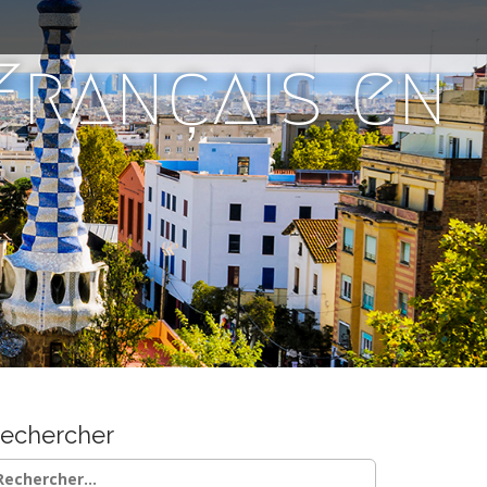
 Français en
echercher
chercher :