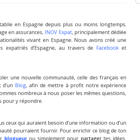
 établie en Espagne depuis plus ou moins longtemps.
age en assurances,
INOV Expat
, principalement dédiée
 nationalités vivant en Espagne. Nous avons créé une
s expatriés d’Espagne, au travers de
Facebook
et
mbler une nouvelle communauté, celle des français en
t d’un
Blog
, afin de mettre à profit notre expérience
 sommes nombreux à nous poser les mêmes questions,
s pour y répondre.
us ceux qui auraient besoin d’une information ou d’un
uté pourraient fournir. Pour enrichir ce blog de ton
ir
blogueur
ou simplement pour
partager
tes idées,