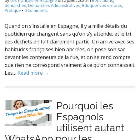
by
Les français en Espagne
on
2 juillet 2026
in
Bons plans
,
démarches
,
Démarches Administratives
,
Eduquer vos enfants
,
Pratique
•
0 Comments
Quand on s’installe en Espagne, il y a mille détails du
quotidien qui changent sans qu’on s’y attende, et le tri
des déchets en fait clairement partie. On arrive avec ses
habitudes françaises bien ancrées, on pose son sac
devant les conteneurs de la rue, et on se rend compte
que rien ne correspond vraiment à ce qu’on connaissait.
Les…
Read more →
Pourquoi les
Espagnols
utilisent autant
WhatsApp pour les