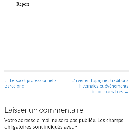
P
← Le sport professionnel à
L’hiver en Espagne : traditions
Barcelone
hivernales et événements
o
incontournables →
s
t
Laisser un commentaire
n
a
Votre adresse e-mail ne sera pas publiée.
Les champs
v
obligatoires sont indiqués avec
*