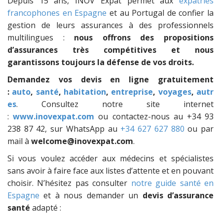
Depuis 15 ans, INOV Expat permet aux
expatriés
francophones en Espagne
et au Portugal de confier la
gestion de leurs assurances à des professionnels
multilingues :
nous offrons des propositions
d’assurances très compétitives et nous
garantissons toujours la défense de vos droits.
Demandez vos devis en ligne gratuitement
:
auto
,
santé
,
habitation
,
entreprise
,
voyages
,
autr
es
. Consultez notre site internet
:
www.inovexpat.com
ou contactez-nous au +34 93
238 87 42, sur WhatsApp au
+34 627 627 880
ou par
mail à
welcome@inovexpat.com
.
Si vous voulez accéder aux médecins et spécialistes
sans avoir à faire face aux listes d’attente et en pouvant
choisir. N’hésitez pas consulter
notre guide santé en
Espagne
et à nous demander un
devis d’assurance
santé
adapté :