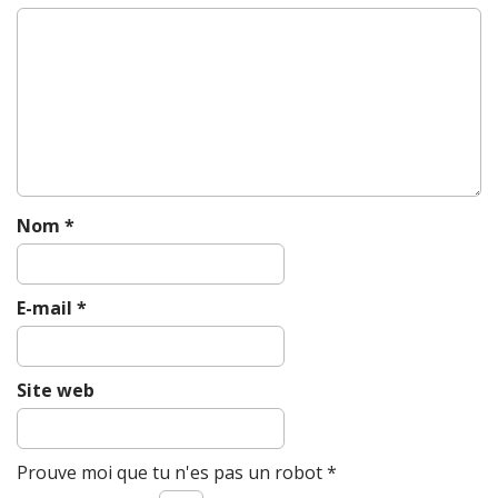
t
i
o
n
Nom
*
E-mail
*
Site web
Prouve moi que tu n'es pas un robot
*