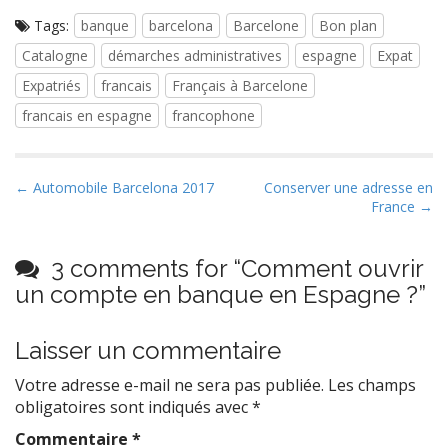
Tags:
banque
barcelona
Barcelone
Bon plan
Catalogne
démarches administratives
espagne
Expat
Expatriés
francais
Français à Barcelone
francais en espagne
francophone
P
← Automobile Barcelona 2017
Conserver une adresse en
France →
o
s
t
3 comments for “
Comment ouvrir
n
un compte en banque en Espagne ?
”
a
v
Laisser un commentaire
i
Votre adresse e-mail ne sera pas publiée.
Les champs
g
obligatoires sont indiqués avec
*
a
Commentaire
*