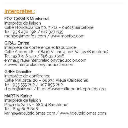
Interprètes :
FOZ CASALS Montserrat
Interprète de liaison
Calle Floridablanca 90, 3°/1a – 08015 Barcelone
Tel : 938 430 298 / 617 327 635
montse@monfoz.com
/
www.monfoz.com
GIRAU Emma
Interprète de conférence et traductrice
Calle Andorra 6 – 08410 Vilanova del Vallès (Barcelone)
Tel : 938 456 250 / 656 320 398
emma.girau@interpretacionytraduccion.com
/
www.interpretacionytraduccion.com
GREE Danielle
Interprète de conférence
Calle Mallorca, 20 – 08034 Alella (Barcelone)
Tel : 935 555 262 / 607 695 262
d.gree@aiic.net
/
https://www.calliope-interpreters.org
MARTIN Karine
Interprète de liaison
Plaça de Sants – 08014 Barcelone
Tel : 609 808 806
karine@fideliteidiomas.com
/
www.fideliteidiomas.com