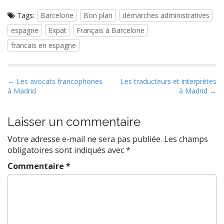
Tags:
Barcelone
Bon plan
démarches administratives
espagne
Expat
Français à Barcelone
francais en espagne
P
← Les avocats francophones
Les traducteurs et interprètes
à Madrid
à Madrid →
o
s
t
Laisser un commentaire
n
Votre adresse e-mail ne sera pas publiée.
Les champs
a
obligatoires sont indiqués avec
*
v
Commentaire
*
i
g
a
t