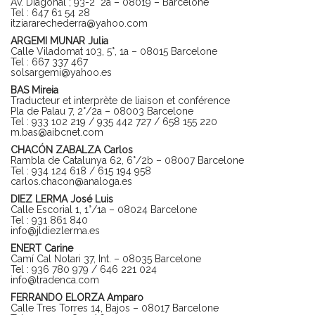
Av. Diagonal ; 93-2° 2a – 08019 – Barcelone
Tel : 647 61 54 28
itziararechederra@yahoo.com
ARGEMI MUNAR Julia
Calle Viladomat 103, 5°, 1a – 08015 Barcelone
Tel : 667 337 467
solsargemi@yahoo.es
BAS Mireia
Traducteur et interprète de liaison et conférence
Pla de Palau 7, 2°/2a – 08003 Barcelone
Tel : 933 102 219 / 935 442 727 / 658 155 220
m.bas@aibcnet.com
CHACÓN ZABALZA Carlos
Rambla de Catalunya 62, 6°/2b – 08007 Barcelone
Tel : 934 124 618 / 615 194 958
carlos.chacon@analoga.es
DIEZ LERMA José Luis
Calle Escorial 1, 1°/1a – 08024 Barcelone
Tel : 931 861 840
info@jldiezlerma.es
ENERT Carine
Camí Cal Notari 37, Int. – 08035 Barcelone
Tel : 936 780 979 / 646 221 024
info@tradenca.com
FERRANDO ELORZA Amparo
Calle Tres Torres 14, Bajos – 08017 Barcelone