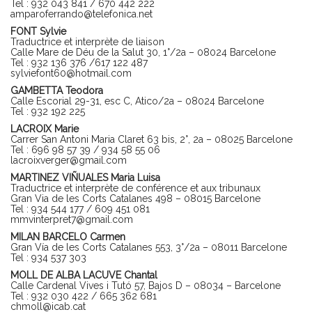
Tel : 932 043 841 / 670 442 222
amparoferrando@telefonica.net
FONT Sylvie
Traductrice et interprète de liaison
Calle Mare de Déu de la Salut 30, 1°/2a – 08024 Barcelone
Tel : 932 136 376 /617 122 487
sylviefont60@hotmail.com
GAMBETTA Teodora
Calle Escorial 29-31, esc C, Atico/2a – 08024 Barcelone
Tel : 932 192 225
LACROIX Marie
Carrer San Antoni Maria Claret 63 bis, 2°, 2a – 08025 Barcelone
Tel : 696 98 57 39 / 934 58 55 06
lacroixverger@gmail.com
MARTINEZ VIÑUALES Maria Luisa
Traductrice et interprète de conférence et aux tribunaux
Gran Via de les Corts Catalanes 498 – 08015 Barcelone
Tel : 934 544 177 / 609 451 081
mmvinterpret7@gmail.com
MILAN BARCELO Carmen
Gran Vía de les Corts Catalanes 553, 3°/2a – 08011 Barcelone
Tel : 934 537 303
MOLL DE ALBA LACUVE Chantal
Calle Cardenal Vives i Tutó 57, Bajos D – 08034 – Barcelone
Tel : 932 030 422 / 665 362 681
chmoll@icab.cat