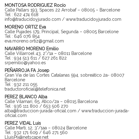
MONTOSA RODRIGUEZ Rocío
Calle Pallars 193, Spaces 22 Arrobaf – 08005 – Barcelone
Tel : 622 474 618
info@traducidoyjurado.com
/
www.traducidoyjurado.com
MORENO ORTIZ Eva
Calle Pujades 179, Principal, Segunda – 08005 Barcelone
Tel : 646 076 854
eva.moreno.ortiz@gmail.com
NAVARRO MORENO Emilio
Calle Villarroel 43, 2°/1a – 08011 Barcelone
Tel : 934 513 611 / 627 261 822
srpemilio@yahoo.es
PEÑARROJA FA Josep
Gran Via de las Cortes Catalanas 594, sobreático 2a- 08007
Barcelone
Tel : 932 211 055
traductoroficial@telefonica.net
PEREZ BLANCO Alba
Calle Vilamarí, 65, Atico/2a – 08015 Barcelona
Tel : 936 111 800 / 653 506 270
alba@traduccion-jurada-oficial.com
/
www.traduccion-jurada-
oficial.com
PEREZ VIDAL Luis
Calle Marti, 12, 3°/1aa – 08024 Barcelone
Tel : 932 171 609 / 646 271 560
LluisP9@netscape.net