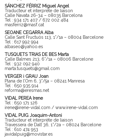
SÁNCHEZ FÉRRIZ Miguel Angel
Traducteur et interprète de liaison
Calle Navata 26-34 – 08035 Barcelona
Tel : 934 171 407 / 672 002 484
masferriz@masf.cat
SEOANE CEGARRA Alba
Calle Sant Fructuòs 113, 1°/1a – 08004 Barcelone
Tel : 617 992 994
albaseo@yahoo.es
TUSQUETS TRIAS DE BES Marta
Calle Balmes 213, 6°/1a – 08006 Barcelone
Tel : 932 092 940
marta.tusquets@gmail.com
VERGER i GRAU Joan
Plana de l’Om 6, 3°/5a – 08241 Manresa
Tel : 650 935 914
reforma@eresmas.net
VIDAL PEREA Irene
Tel : 650 171 126
irene@irene-vidal.com
/
www.irene-vidal.com
VIDAL PUIG Joaquim-Antoni
Traducteur et interprète de liaison
Travessera de Dalt 36, 1°/2a – 08024 Barcelone
Tel : 610 474 953
javidalpuig@movistar.es