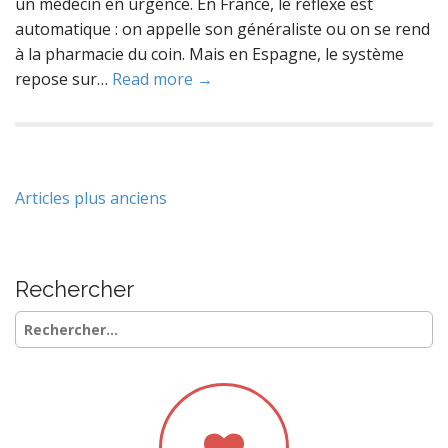
un médecin en urgence. En France, le réflexe est
automatique : on appelle son généraliste ou on se rend
à la pharmacie du coin. Mais en Espagne, le système
repose sur…
Read more →
Navigation
Articles plus anciens
des
articles
Rechercher
Rechercher :