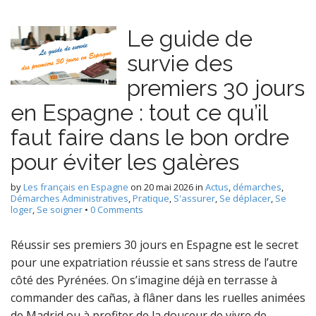
Le guide de
survie des
premiers 30 jours
en Espagne : tout ce qu’il
faut faire dans le bon ordre
pour éviter les galères
by
Les français en Espagne
on
20 mai 2026
in
Actus
,
démarches
,
Démarches Administratives
,
Pratique
,
S'assurer
,
Se déplacer
,
Se
loger
,
Se soigner
•
0 Comments
Réussir ses premiers 30 jours en Espagne est le secret
pour une expatriation réussie et sans stress de l’autre
côté des Pyrénées. On s’imagine déjà en terrasse à
commander des cañas, à flâner dans les ruelles animées
de Madrid ou à profiter de la douceur de vivre de