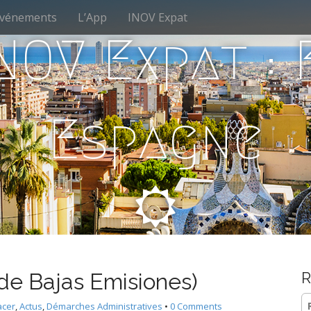
vénements
L’App
INOV Expat
NOV Expat :
Espagne
de Bajas Emisiones)
R
Re
acer
,
Actus
,
Démarches Administratives
•
0 Comments