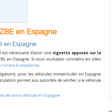
la ZBE en Espagne
lé en Espagne
l
est
nécessaire
d
’
avoir
une
vignette
apposée
sur
la
ZBE
en
Espagne
.
Si
vous
souhaitez
connaître
les
villes
de l’union Européenne
.
ligatoire, pour les véhicules immatriculés en Espagne
culation permet aux autorités de vérifier si le véhicule
es de votre véhicule en Espagne