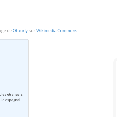
age de
Otourly
sur
Wikimedia Commons
cules étrangers
cule espagnol