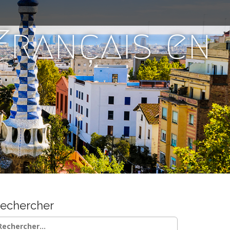
 Français en
echercher
chercher :