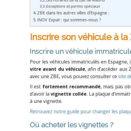
Les horaires de la ZBE de Madrid
Exceptions et permis spéciaux
ZBE dans les autres villes d’Espagne :
INOV Expat : qui sommes-nous ?
Inscrire son véhicule à 
Inscrire un véhicule immatricu
Pour
les
véhicules
immatriculés
en
Espagne
,
i
vitre
avant
du
véhicule
,
afin d’a
ccéder
aux
avec une ZBE, vous pouvez consulter ce
site 
Il est
fortement recommandé
, mais pas ob
d’avoir la
vignette collée
. La plaque d’immatri
à une vignette.
Retrouvez notre guide pour changer les plaqu
Où acheter les vignettes ?