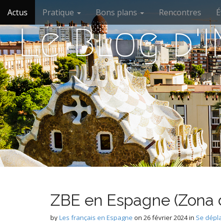
M
S
Actus
Pratique
Bons plans
Rencontres
É
k
a
i
Le Blog d'I
i
p
n
t
m
o
e
c
n
o
n
u
t
e
n
t
ZBE en Espagne (Zona 
by
Les français en Espagne
on
26 février 2024
in
Se dépl