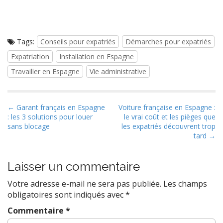
Tags:
Conseils pour expatriés
Démarches pour expatriés
Expatriation
Installation en Espagne
Travailler en Espagne
Vie administrative
P
← Garant français en Espagne
Voiture française en Espagne :
: les 3 solutions pour louer
le vrai coût et les pièges que
o
sans blocage
les expatriés découvrent trop
s
tard →
t
n
Laisser un commentaire
a
Votre adresse e-mail ne sera pas publiée.
Les champs
v
obligatoires sont indiqués avec
*
i
g
Commentaire
*