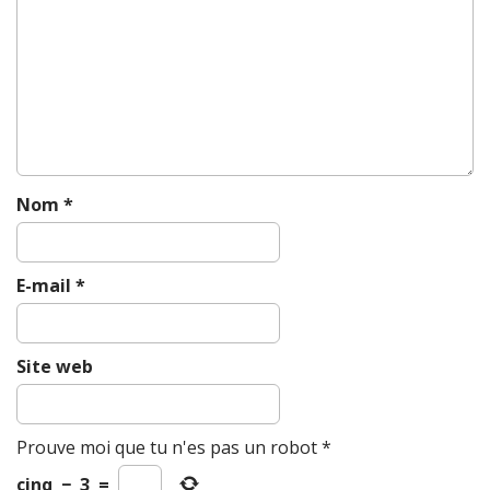
a
t
i
o
n
Nom
*
E-mail
*
Site web
Prouve moi que tu n'es pas un robot
*
cinq
−
3
=