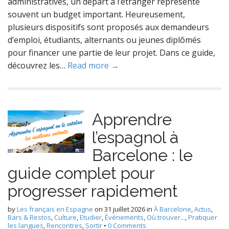
administratives, un départ à l’étranger représente
souvent un budget important. Heureusement,
plusieurs dispositifs sont proposés aux demandeurs
d’emploi, étudiants, alternants ou jeunes diplômés
pour financer une partie de leur projet. Dans ce guide,
découvrez les…
Read more →
Apprendre
l’espagnol à
Barcelone : le
guide complet pour
progresser rapidement
by
Les français en Espagne
on
31 juillet 2026
in
À Barcelone
,
Actus
,
Bars & Restos
,
Culture
,
Etudier
,
Événements
,
Où trouver...
,
Pratiquer
les langues
,
Rencontres
,
Sortir
•
0 Comments