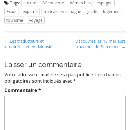
Tags:
culture
Découverte
démarches
espagne
Expat
expatrié
francais en espagne
guide
logement
tourisme
voyage
P
← Les traducteurs et
Découvrez les 10 meilleurs
interprètes en Andalousie
marchés de Barcelone! →
o
s
t
Laisser un commentaire
n
Votre adresse e-mail ne sera pas publiée.
Les champs
a
obligatoires sont indiqués avec
*
v
Commentaire
*
i
g
a
t
i