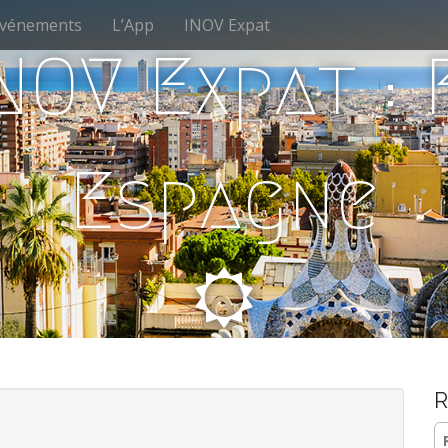
vénements
L’App
INOV Expat
NOV Expat :
Espagne
R
Re