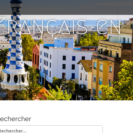
 Français en
echercher
chercher :