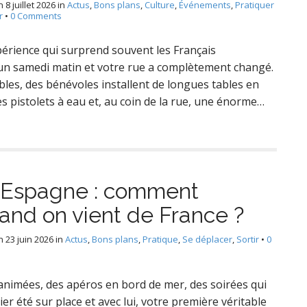
n
8 juillet 2026
in
Actus
,
Bons plans
,
Culture
,
Événements
,
Pratiquer
r
•
0 Comments
érience qui surprend souvent les Français
 un samedi matin et votre rue a complètement changé.
les, des bénévoles installent de longues tables en
s pistolets à eau et, au coin de la rue, une énorme…
 Espagne : comment
and on vient de France ?
n
23 juin 2026
in
Actus
,
Bons plans
,
Pratique
,
Se déplacer
,
Sortir
•
0
 animées, des apéros en bord de mer, des soirées qui
ier été sur place et avec lui, votre première véritable