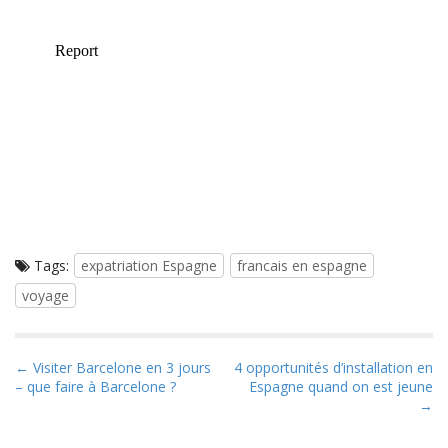
Tags:
expatriation Espagne
francais en espagne
voyage
P
← Visiter Barcelone en 3 jours
4 opportunités d’installation en
– que faire à Barcelone ?
Espagne quand on est jeune
o
→
s
t