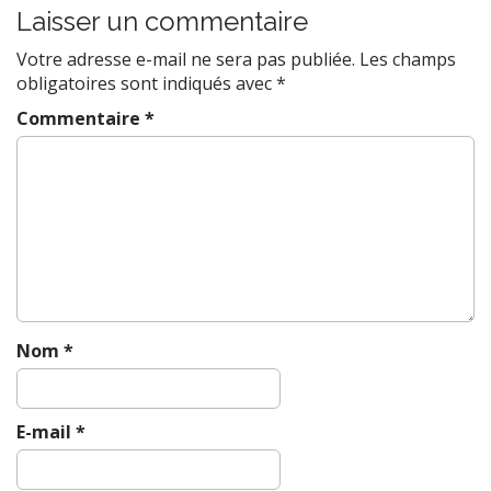
Laisser un commentaire
n
a
Votre adresse e-mail ne sera pas publiée.
Les champs
v
obligatoires sont indiqués avec
*
i
Commentaire
*
g
a
t
i
o
n
Nom
*
E-mail
*