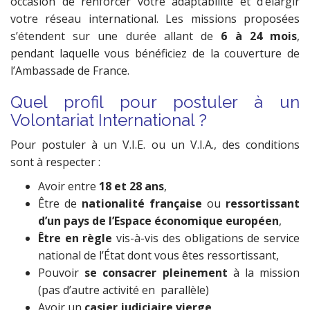
occasion de renforcer votre adaptabilité et d’élargir
votre réseau international. Les missions proposées
s’étendent sur une durée allant de
6 à 24 mois
,
pendant laquelle vous bénéficiez de la couverture de
l’Ambassade de France.
Quel profil pour postuler à un
Volontariat International ?
Pour postuler à un V.I.E. ou un V.I.A., des conditions
sont à respecter :
Avoir entre
18 et 28 ans
,
Être de
nationalité française
ou
ressortissant
d’un pays de l’Espace économique européen
,
Être en règle
vis-à-vis des obligations de service
national de l’État dont vous êtes ressortissant,
Pouvoir
se consacrer pleinement
à la mission
(pas d’autre activité en
parallèle)
Avoir un
casier judiciaire vierge
.