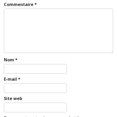
v
Commentaire
*
i
g
a
t
i
o
n
Nom
*
E-mail
*
Site web