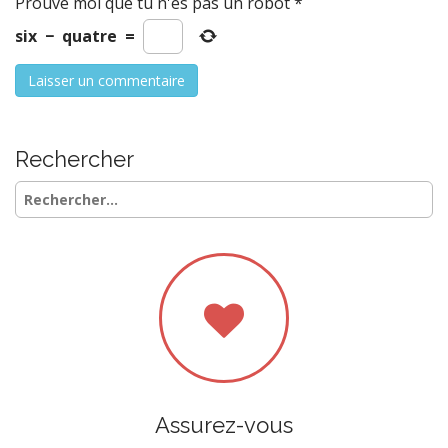
Prouve moi que tu n'es pas un robot
*
six
−
quatre
=
Rechercher
Rechercher :
Assurez-vous