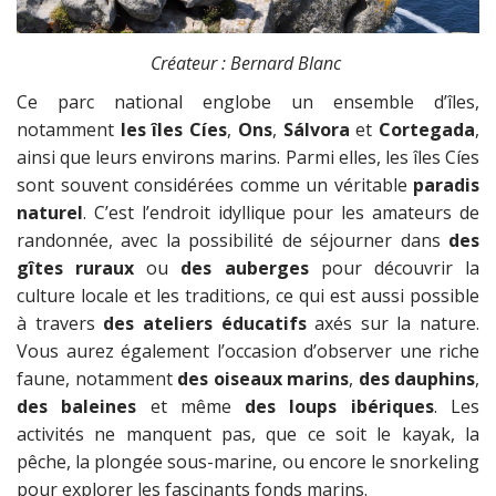
Créateur : Bernard Blanc
Ce parc national englobe un ensemble d’îles,
notamment
les îles Cíes
,
Ons
,
Sálvora
et
Cortegada
,
ainsi que leurs environs marins. Parmi elles, les îles Cíes
sont souvent considérées comme un véritable
paradis
naturel
. C’est l’endroit idyllique pour les amateurs de
randonnée, avec la possibilité de séjourner dans
des
gîtes ruraux
ou
des auberges
pour découvrir la
culture locale et les traditions, ce qui est aussi possible
à travers
des ateliers éducatifs
axés sur la nature.
Vous aurez également l’occasion d’observer une riche
faune, notamment
des oiseaux marins
,
des dauphins
,
des baleines
et même
des loups ibériques
. Les
activités ne manquent pas, que ce soit le kayak, la
pêche, la plongée sous-marine, ou encore le snorkeling
pour explorer les fascinants fonds marins.