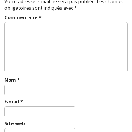
Votre adresse e-mail ne sera pas publiée.
Les champs
a
obligatoires sont indiqués avec
*
v
Commentaire
*
i
g
a
t
i
o
n
Nom
*
E-mail
*
Site web