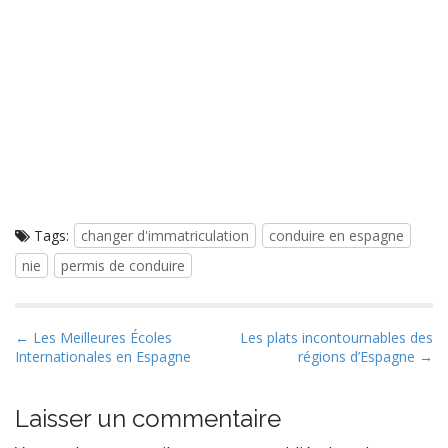
Tags:
changer d'immatriculation
conduire en espagne
nie
permis de conduire
P
← Les Meilleures Écoles
Les plats incontournables des
Internationales en Espagne
régions d’Espagne →
o
s
t
Laisser un commentaire
n