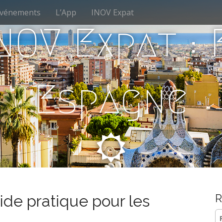
vénements
L’App
INOV Expat
NOV Expat :
Espagne
ide pratique pour les
R
Re