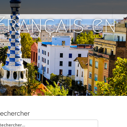
 Français en
echercher
chercher :