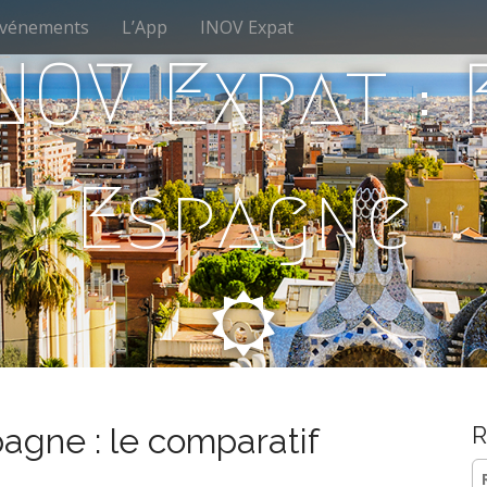
vénements
L’App
INOV Expat
NOV Expat :
Espagne
agne : le comparatif
R
Re