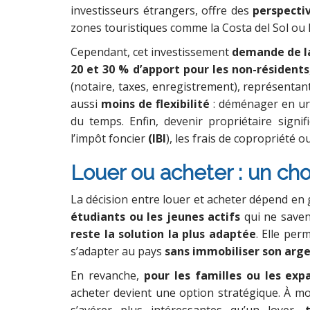
investisseurs étrangers, offre des
perspectiv
zones touristiques comme la Costa del Sol ou 
Cependant, cet investissement
demande de l
20 et 30 % d’apport pour les non-résidents
(notaire, taxes, enregistrement), représenta
aussi
moins de flexibilité
: déménager en urg
du temps. Enfin, devenir propriétaire signif
l’impôt foncier
(IBI
), les frais de copropriété 
Louer ou acheter : un cho
La décision entre louer et acheter dépend en 
étudiants ou les jeunes actifs
qui ne savent
reste la solution la plus adaptée
. Elle per
s’adapter au pays
sans immobiliser son arg
En revanche,
pour les familles ou les exp
acheter devient une option stratégique. À mo
s’avérer plus intéressantes qu’un loyer,