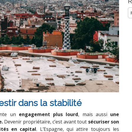
R
Re
tir dans la stabilité
ente un
engagement plus lourd
, mais aussi
une
e.
Devenir propriétaire, c’est avant tout
sécuriser son
tés en capital
. L’Espagne, qui attire toujours les