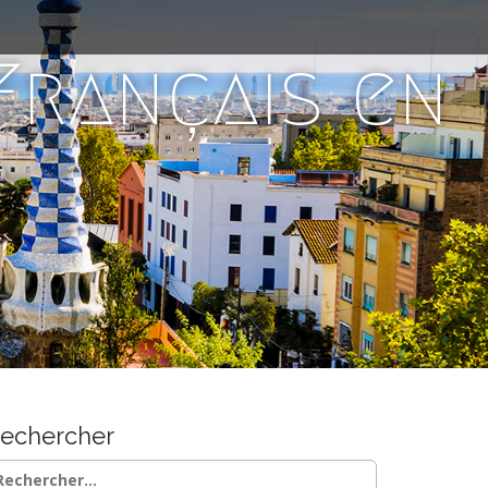
 Français en
echercher
chercher :