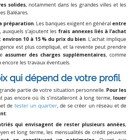
es solides
, notamment dans les grandes villes et les
les Baléares.
a préparation
. Les banques exigent en général
entre
, auxquels s’ajoutent les
frais annexes liés à l’achat
nt
environ 10 à 15 % du prix du bien
. L’achat implique
ence est plus compliqué, et la revente peut prendre
ie
assumer des charges supplémentaires
, comme
ou encore les travaux éventuels.
ix qui dépend de votre profil
grande partie de votre situation personnelle.
Pour les
 pas encore où ils s’installeront à long terme,
louer
met de
tester un quartier
, de se créer un réseau et de
ent
.
atriés qui envisagent de rester plusieurs années
,
yen et long terme, les mensualités de crédit peuvent
tout en constituant un patrimoine
. Quant aux