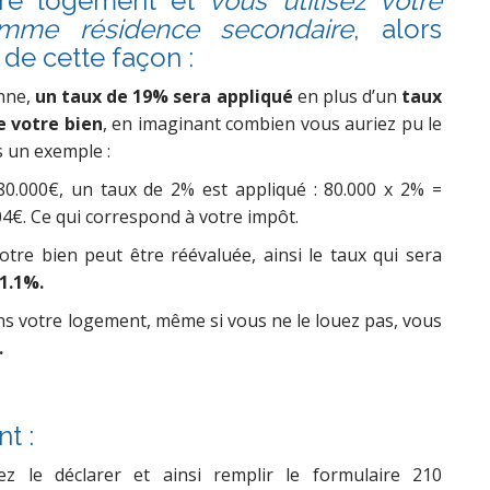
tre logement et
vous utilisez votre
omme résidence secondaire
, alors
 de cette façon :
enne,
un taux de 19% sera appliqué
en plus d’un
taux
e votre bien
, en imaginant combien vous auriez pu le
s un exemple :
80.000€, un taux de 2% est appliqué : 80.000 x 2% =
304€. Ce qui correspond à votre impôt.
otre bien peut être réévaluée, ainsi le taux qui sera
1.1%.
s votre logement, même si vous ne le louez pas, vous
.
t :
z le déclarer et ainsi remplir le formulaire 210