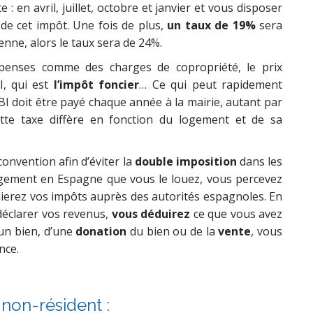
e : en avril, juillet, octobre et janvier et vous disposer
 de cet impôt. Une fois de plus,
un taux de 19%
sera
enne, alors le taux sera de 24%.
penses comme des charges de copropriété, le prix
BI, qui est
l’impôt foncier
… Ce qui peut rapidement
IBI doit être payé chaque année à la mairie, autant par
ette taxe diffère en fonction du logement et de sa
convention afin d’éviter la
double imposition
dans les
logement en Espagne que vous le louez, vous percevez
aierez vos impôts auprès des autorités espagnoles. En
déclarer vos revenus,
vous déduirez
ce que vous avez
un bien, d’une
donation
du bien ou de la
vente
, vous
nce.
non-résident :