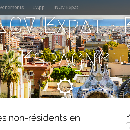
vénements
L’App
INOV Expat
NOV Expat :
Espagne
les non-résidents en
R
Re