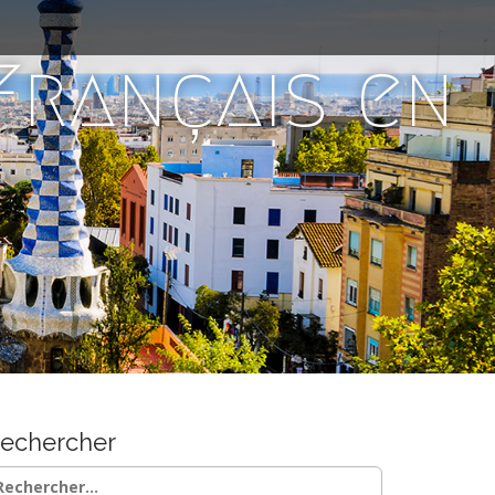
 Français en
echercher
chercher :