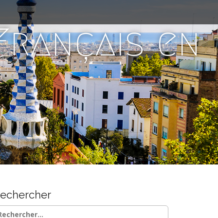
 Français en
echercher
chercher :