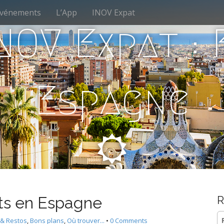
vénements
L’App
INOV Expat
NOV Expat :
Espagne
nts en Espagne
R
Re
 & Restos
,
Bons plans
,
Où trouver...
•
0 Comments