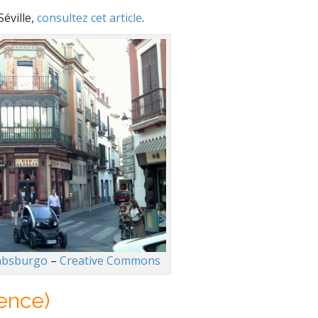
Séville,
consultez cet article
.
absburgo
–
Creative Commons
lence)