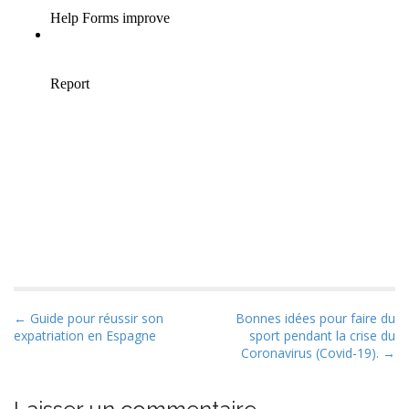
P
← Guide pour réussir son
Bonnes idées pour faire du
expatriation en Espagne
sport pendant la crise du
o
Coronavirus (Covid-19). →
s
t