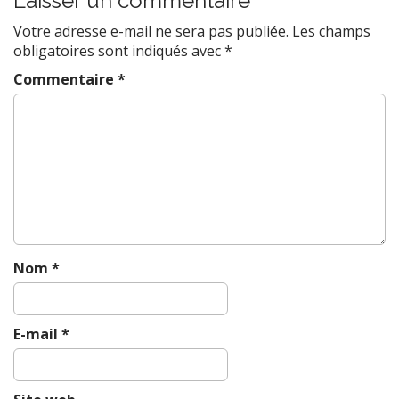
Laisser un commentaire
n
a
Votre adresse e-mail ne sera pas publiée.
Les champs
v
obligatoires sont indiqués avec
*
i
Commentaire
*
g
a
t
i
o
n
Nom
*
E-mail
*