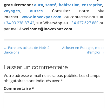
gratuitement :
auto
,
santé
,
habitation
,
entreprise
,
voyages
,
autres
. Consultez notre site
internet :
www.inovexpat.com
ou contactez-nous au
+34 93 238 87 42
, sur WhatsApp au
+34 627 627 880
ou
par mail à
welcome@inovexpat.com
.
P
← Faire ses achats de Noël à
Acheter en Espagne, mode
Barcelone
d’emploi →
o
s
t
Laisser un commentaire
n
Votre adresse e-mail ne sera pas publiée.
Les champs
a
obligatoires sont indiqués avec
*
v
Commentaire
*
i
g
a