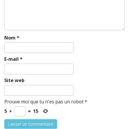
t
i
o
n
Nom
*
E-mail
*
Site web
Prouve moi que tu n'es pas un robot
*
5
×
=
15