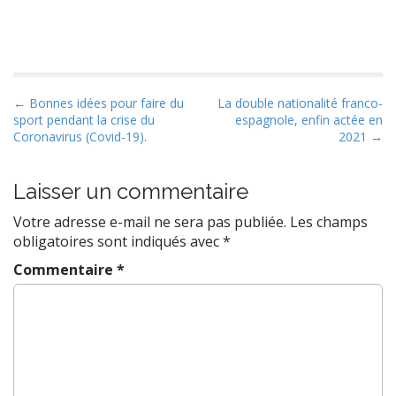
P
← Bonnes idées pour faire du
La double nationalité franco-
sport pendant la crise du
espagnole, enfin actée en
o
Coronavirus (Covid-19).
2021 →
s
t
Laisser un commentaire
n
a
Votre adresse e-mail ne sera pas publiée.
Les champs
v
obligatoires sont indiqués avec
*
i
Commentaire
*
g
a
t
i
o