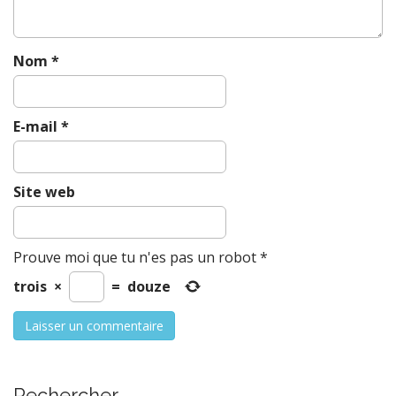
n
Nom
*
E-mail
*
Site web
Prouve moi que tu n'es pas un robot
*
trois
×
=
douze
Rechercher