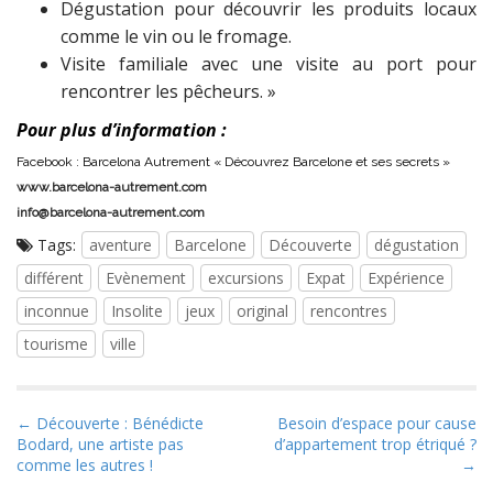
Dégustation pour découvrir les produits locaux
comme le vin ou le fromage.
Visite familiale avec une visite au port pour
rencontrer les pêcheurs. »
Pour plus d’information :
Facebook : Barcelona Autrement « Découvrez Barcelone et ses secrets »
www.barcelona-autrement.com
info@barcelona-autrement.com
Tags:
aventure
Barcelone
Découverte
dégustation
différent
Evènement
excursions
Expat
Expérience
inconnue
Insolite
jeux
original
rencontres
tourisme
ville
P
← Découverte : Bénédicte
Besoin d’espace pour cause
Bodard, une artiste pas
d’appartement trop étriqué ?
o
comme les autres !
→
s