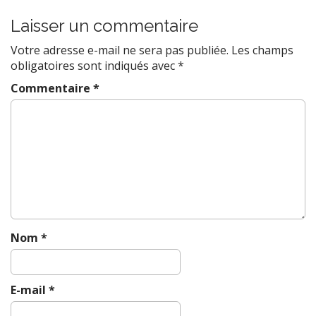
t
Laisser un commentaire
n
a
Votre adresse e-mail ne sera pas publiée.
Les champs
v
obligatoires sont indiqués avec
*
i
Commentaire
*
g
a
t
i
o
n
Nom
*
E-mail
*