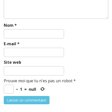
o
n
Nom
*
E-mail
*
Site web
Prouve moi que tu n'es pas un robot
*
−
1
=
null