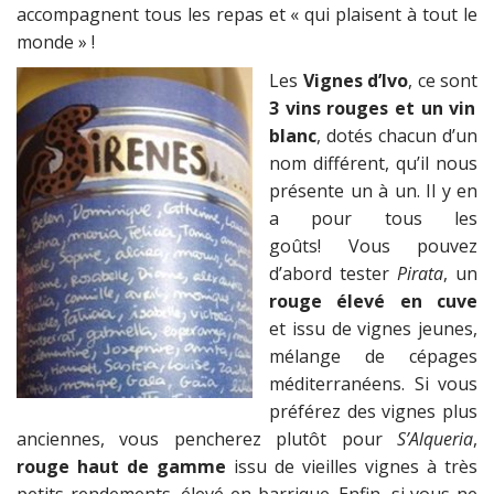
accompagnent tous les repas et « qui plaisent à tout le
monde » !
Les
Vignes d’Ivo
, ce sont
3 vins rouges et un vin
blanc
, dotés chacun d’un
nom différent, qu’il nous
présente un à un. Il y en
a pour tous les
goûts! Vous pouvez
d’abord tester
Pirata
, un
rouge élevé en cuve
et issu de vignes jeunes,
mélange de cépages
méditerranéens. Si vous
préférez des vignes plus
anciennes, vous pencherez plutôt pour
S’Alqueria
,
rouge haut de gamme
issu de vieilles vignes à très
petits rendements, élevé en barrique. Enfin, si vous ne