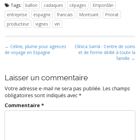
Tags:
ballon
cadaques
cépages
Empordán
entreprise
espagne
francais
Montsant
Priorat
producteur
vignes
vin
P
← Céline, plume pour agences
Clínica Sarrià : Centre de soins
de voyage en Espagne
et de forme dédié à toute la
o
famille →
s
t
Laisser un commentaire
n
a
Votre adresse e-mail ne sera pas publiée.
Les champs
v
obligatoires sont indiqués avec
*
i
Commentaire
*
g
a
t
i