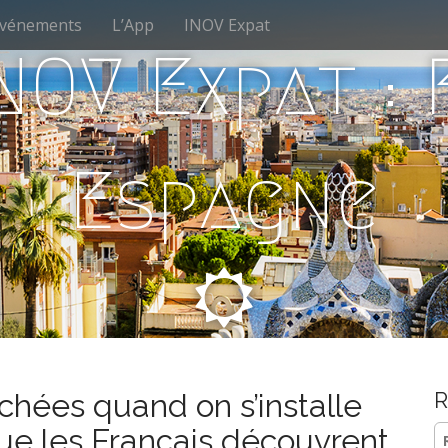
vénements
L’App
INOV Expat
NOV Expat :
Espagne
chées quand on s’installe
R
Re
ue les Français découvrent