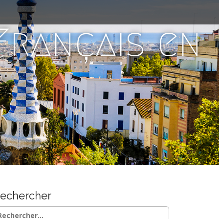
 Français en
echercher
chercher :