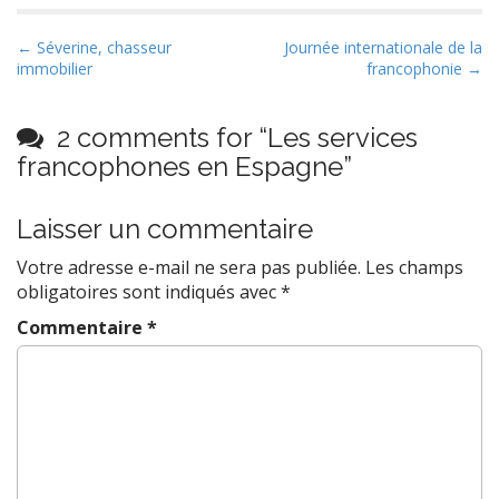
P
← Séverine, chasseur
Journée internationale de la
immobilier
francophonie →
o
s
t
2 comments for “
Les services
n
francophones en Espagne
”
a
v
Laisser un commentaire
i
Votre adresse e-mail ne sera pas publiée.
Les champs
g
obligatoires sont indiqués avec
*
a
Commentaire
*
t
i
o
n