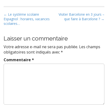
P
← Le système scolaire
Visiter Barcelone en 3 jours –
Espagnol : horaires, vacances
que faire à Barcelone ? →
o
scolaires…
s
t
Laisser un commentaire
n
a
Votre adresse e-mail ne sera pas publiée.
Les champs
v
obligatoires sont indiqués avec
*
i
Commentaire
*
g
a
t
i
o
n