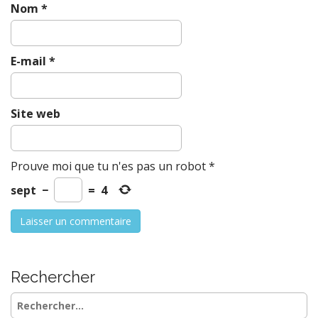
Nom
*
E-mail
*
Site web
Prouve moi que tu n'es pas un robot
*
sept
−
=
4
Rechercher
Rechercher :