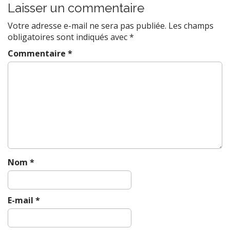
t
Laisser un commentaire
n
Votre adresse e-mail ne sera pas publiée.
Les champs
a
obligatoires sont indiqués avec
*
v
Commentaire
*
i
g
a
t
i
o
n
Nom
*
E-mail
*