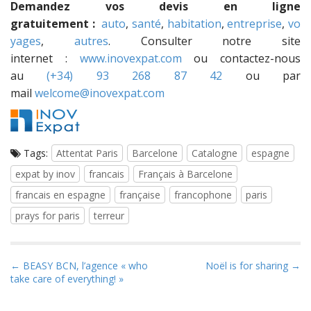
Demandez vos devis en ligne
gratuitement :
auto
,
santé
,
habitation
,
entreprise
,
vo
yages
,
autres
. Consulter notre site
internet :
www.inovexpat.com
ou contactez-nous
au
(+34) 93 268 87 42
ou par
mail
welcome@inovexpat.com
Tags:
Attentat Paris
Barcelone
Catalogne
espagne
expat by inov
francais
Français à Barcelone
francais en espagne
française
francophone
paris
prays for paris
terreur
P
← BEASY BCN, l’agence « who
Noël is for sharing →
take care of everything! »
o
s