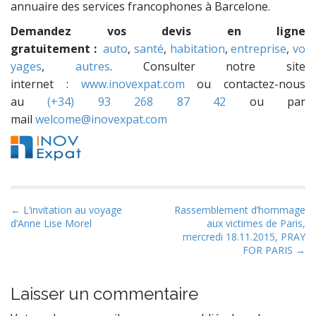
annuaire des services francophones à Barcelone.
Demandez vos devis en ligne
gratuitement :
auto
,
santé
,
habitation
,
entreprise
,
vo
yages
,
autres
. Consulter notre site
internet :
www.inovexpat.com
ou contactez-nous
au
(+34) 93 268 87 42
ou par
mail
welcome@inovexpat.com
P
← L’invitation au voyage
Rassemblement d’hommage
d’Anne Lise Morel
aux victimes de Paris,
o
mercredi 18.11.2015, PRAY
s
FOR PARIS →
t
n
Laisser un commentaire
a