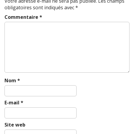
Votre adresse e-mail ne sera pas publiée.
Les champs
v
obligatoires sont indiqués avec
*
i
g
Commentaire
*
a
t
i
o
n
Nom
*
E-mail
*
Site web