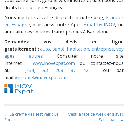
vous conseillons, gérons vos sinistres et défendons vos
droits toujours en Français.
Nous mettons à votre disposition notre blog,
Français
en Espagne
, mais aussi notre App
: Expat by INOV
, un
annuaire des services francophones à Barcelone.
Demandez vos devis en ligne
gratuitement :
auto
,
santé
,
habitation
,
entreprise
,
voy
ages
,
autres
. Consulter notre site
internet :
www.inovexpat.com
ou contactez-nous
au
(+34) 93 268 87 42
ou par
mail
welcome@inovexpat.com
P
← La crème des festivals : Le
C’est la fête ce week-end avec
Sonar
la Sant Joan ! →
o