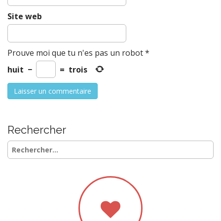
Site web
Prouve moi que tu n'es pas un robot
*
huit
−
=
trois
Rechercher
Rechercher :