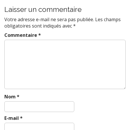
s
t
Laisser un commentaire
n
Votre adresse e-mail ne sera pas publiée.
Les champs
a
obligatoires sont indiqués avec
*
v
Commentaire
*
i
g
a
t
i
o
n
Nom
*
E-mail
*