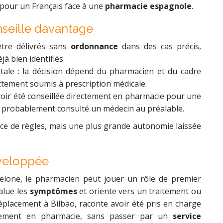
e pour un Français face à une
pharmacie espagnole
.
seille davantage
être délivrés sans
ordonnance
dans des cas précis,
 bien identifiés.
totale : la décision dépend du pharmacien et du cadre
ictement soumis à prescription médicale.
voir été conseillée directement en pharmacie pour une
t probablement consulté un médecin au préalable.
ence de règles, mais une plus grande autonomie laissée
éveloppée
lone, le pharmacien peut jouer un rôle de premier
alue les
symptômes
et oriente vers un traitement ou
éplacement à Bilbao, raconte avoir été pris en charge
tement en pharmacie, sans passer par un
service