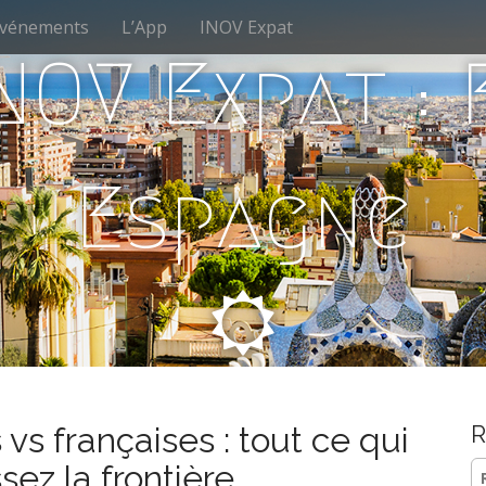
vénements
L’App
INOV Expat
NOV Expat :
Espagne
s françaises : tout ce qui
R
Re
ez la frontière