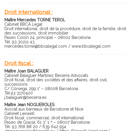
Droit international :
Maître Mercedes TORNE TEROL
Cabinet BBCA Legal
Droit international, droit de la procédure, droit de la famille, droit
des successions, droit immobilier
Paseo Colón 24, principal – 08002 Barcelona
Tél. 93 30211 43
mercedes.torne@bbcalegal.com
/
www.bbcalegal.com
Droit fiscal :
Maître Joan BALAGUER
Cabinet Balaguer Martinez Becerra Advocats
Droit fiscal, droit des sociétés et des affaires, droit civil,
successions
C/ Còrsega, 299 1° – 08008 Barcelona
Tél.93 3170420
j.balaguer@becerra.es
Maître Jean NOGUEROLES
Avocat aux barreaux de Barcelone et Nice
Cabinet Lexwell
Droit fiscal, commercial, droit international
Paseo de Gracia, 61 3° 1 ª – 08007 Barcelona
Tél. 93 768 88 20 / 639 642 954