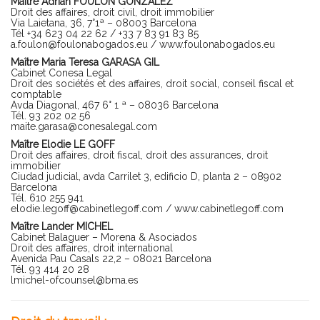
Maître Adrián FOULON GONZÁLEZ
Droit des affaires, droit civil, droit immobilier
Via Laietana, 36, 7°1ª – 08003 Barcelona
Tél +34 623 04 22 62 / +33 7 83 91 83 85
a.foulon@foulonabogados.eu
/
www.foulonabogados.eu
Maître Maria Teresa GARASA GIL
Cabinet Conesa Legal
Droit des sociétés et des affaires, droit social, conseil fiscal et
comptable
Avda Diagonal, 467 6° 1 ª – 08036 Barcelona
Tél. 93 202 02 56
maite.garasa@conesalegal.com
Maître Elodie LE GOFF
Droit des affaires, droit fiscal, droit des assurances, droit
immobilier
Ciudad judicial, avda Carrilet 3, edificio D, planta 2 – 08902
Barcelona
Tél. 610 255 941
elodie.legoff@cabinetlegoff.com
/
www.cabinetlegoff.com
Maître Lander MICHEL
Cabinet Balaguer – Morena & Asociados
Droit des affaires, droit international
Avenida Pau Casals 22,2 – 08021 Barcelona
Tél. 93 414 20 28
lmichel-ofcounsel@bma.es