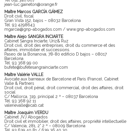
Tél 652.340.807
jean-luc.gaineton@orange.fr
Maître Marcos GARCÍA GÁMEZ
Droit civil, fiscal
Gran Vista 152, bajos – 08032 Barcelona
Tél. 93 4298643
mgarcia@gnp-abogados.com
/
www.gnp-abogados.com
Maître Alejo SANGRA INCIARTE
Cabinet Sangra Inciarte, Uriz& Ruz
Droit civil, droit des entreprises, droit du commerce et des
affaires, immobilier et successions.
Paseo de la Bonanova, 78-80 edificio D bajos – 08017
Barcelona
Tél. 93 368 99 00
bufete@bufetesangrainciarte.com
Maître Valérie VALLE
Avocate aux barreaux de Barcelone et Paris (France), Cabinet
Valle & Partners
Droit civil, droit pénal, droit commercial, droit des affaires, droit
social
C/ Mallorca, 319, principal 2 ª – 08037 Barcelona
Tél. 93 368 92 11
valerievalle@icab.cat
Maître Joaquim VERDU
Cabinet JVJ Abogados
Droit civil et immobilier, droit des affaires, propriété intellectuelle
C/ Valencia, 281, 2° 2 ª – 08009 Barcelona
Tél. 93 639 40 81 / 639 36 40 30