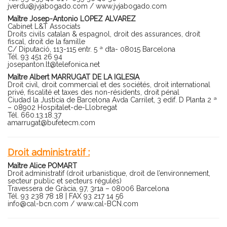
jverdu@jvjabogado.com
/
www.jvjabogado.com
Maître Josep-Antonio LOPEZ ALVAREZ
Cabinet L&T Associats
Droits civils catalan & espagnol, droit des assurances, droit
fiscal, droit de la famille
C/ Diputació, 113-115 entr. 5 ª dta- 08015 Barcelona
Tél. 93 451 26 94
josepanton.lt@telefonica.net
Maître Albert MARRUGAT DE LA IGLESIA
Droit civil, droit commercial et des sociétés, droit international
privé, fiscalité et taxes des non-résidents, droit pénal
Ciudad la Justicía de Barcelona Avda Carrilet, 3 edif. D Planta 2 ª
– 08902 Hospitalet-de-Llobregat
Tél. 660.13.18.37
amarrugat@bufetecm.com
Droit administratif :
Maître Alice POMART
Droit administratif (droit urbanistique, droit de l’environnement,
secteur public et secteurs régulés)
Travessera de Gràcia, 97, 3r1a – 08006 Barcelona
Tél. 93 238 78 18 | FAX 93 217 14 56
info@cal-bcn.com
/
www.cal-BCN.com