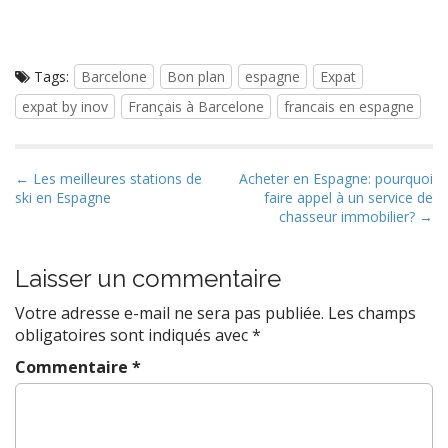
Tags:
Barcelone
Bon plan
espagne
Expat
expat by inov
Français à Barcelone
francais en espagne
P
← Les meilleures stations de
Acheter en Espagne: pourquoi
ski en Espagne
faire appel à un service de
o
chasseur immobilier? →
s
t
Laisser un commentaire
n
a
Votre adresse e-mail ne sera pas publiée.
Les champs
v
obligatoires sont indiqués avec
*
i
Commentaire
*
g
a
t