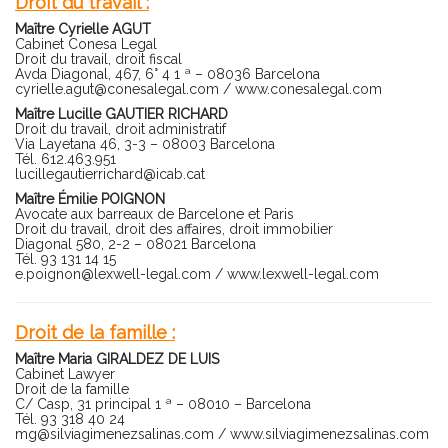
Droit du travail :
Maître Cyrielle AGUT
Cabinet Conesa Legal
Droit du travail, droit fiscal
Avda Diagonal, 467, 6° 4 1 ª – 08036 Barcelona
cyrielle.agut@conesalegal.com
/
www.conesalegal.com
Maître Lucille GAUTIER RICHARD
Droit du travail, droit administratif
Via Layetana 46, 3-3 – 08003 Barcelona
Tél. 612.463.951
lucillegautierrichard@icab.cat
Maître Émilie POIGNON
Avocate aux barreaux de Barcelone et Paris
Droit du travail, droit des affaires, droit immobilier
Diagonal 580, 2-2 –
080
21
Barcelona
Tél. 93 131 14 15
e.poignon@lexwell-legal.com
/
www.lexwell-legal.com
Droit de la famille :
Maître Maria GIRALDEZ DE LUIS
Cabinet Lawyer
Droit de la famille
C/ Casp, 31 principal 1 ª – 08010 – Barcelona
Tél. 93 318 40 24
mg@silviagimenezsalinas.com
/
www.silviagimenezsalinas.com