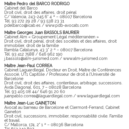
Maître Pedro del BARCO RODRIGO
Cabinet del Barco
Droit civil, droit des affaires, droit pénal
C/ Valencia, 243-245 6° 4 ª – 08007 Barcelona
Tél. 93 272 29 28 / 93 538 23 31
pdelbarco@icab.es
/
www.pdb-avocats.com
Maître Georges Juan BASSOLS BAURIER
Cabinet Alm « Groupement Légal méditerranéen »
Droit civil, droit pénal, droit des sociétés et des affaires, droit
immobilier, droit de la famille
Rambla Catalunya, 43 3° 2 ª – 08007 Barcelona
Tél. 93 412 7588 / 646 962 190
j.bassols@alm-jurismed.com
/
www.alm-jurismed.com
Maître Jean-Paul CORREA
Cabinet Laguardlegal. Docteur en Droit, Maître de Conférences
Associé, UT1 Capitole / Professeur de droit à l’Université de
Barcelone
Droit civil, droit des affaires, contentieux, arbitrage, successions.
Avda Diagonal, 601, 7 – 08028 Barcelona
Tél. 93 405 08 44/ 646 91 20 60
juanpablo.correa@laguardlegal.com
/
www.laguardlegal.com
Maître Jean-Luc GAINETON
Avocat au barreau de Barcelone et Clermont-Ferrand, Cabinet
Gaineton
Droit civil, successions, immobilier, responsabilité civile. Famille
et travail.
C/ Mallorca, 174, 2° 1 ª – 08036 Barcelona