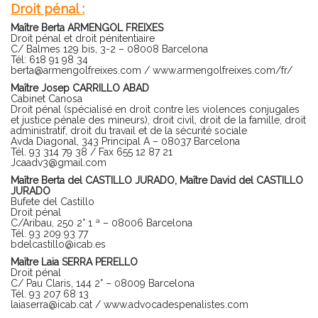
Droit pénal :
Maître Berta ARMENGOL FREIXES
Droit pénal et droit pénitentiaire
C/ Balmes 129 bis, 3-2 – 08008 Barcelona
Tél: 618 91 98 34
berta@armengolfreixes.com
/
www.armengolfreixes.com/fr/
Maître Josep CARRILLO ABAD
Cabinet Canosa
Droit pénal (spécialisé en droit contre les violences conjugales
et justice pénale des mineurs), droit civil, droit de la famille, droit
administratif, droit du travail et de la sécurité sociale
Avda Diagonal, 343 Principal A – 08037 Barcelona
Tél. 93 314 79 38 / Fax 655 12 87 21
Jcaadv3@gmail.com
Maître Berta del CASTILLO JURADO, Maître David del CASTILLO
JURADO
Bufete del Castillo
Droit pénal
C/Aribau, 250 2° 1 ª – 08006 Barcelona
Tél. 93 209 93 77
bdelcastillo@icab.es
Maître Laia SERRA PERELLO
Droit pénal
C/ Pau Claris, 144 2° – 08009 Barcelona
Tél. 93 207 68 13
laiaserra@icab.cat
/
www.advocadespenalistes.com