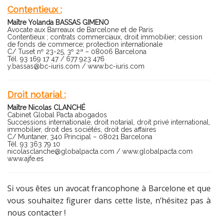
Contentieux :
Maître Yolanda BASSAS GIMENO
Avocate aux Barreaux de Barcelone et de Paris
Contentieux ; contrats commerciaux, droit immobilier; cession
de fonds de commerce; protection internationale
C/ Tuset nº 23-25, 3º 2ª – 08006 Barcelona
Tél. 93 169 17 47 / 677 923 476
y.bassas@bc-iuris.com
/
www.bc-iuris.com
Droit notarial :
Maître Nicolas CLANCHÉ
Cabinet Global Pacta abogados
Successions internationale, droit notarial, droit privé international,
immobilier, droit des sociétés, droit des affaires
C/ Muntaner, 340 Principal – 08021 Barcelona
Tél. 93 363 79 10
nicolasclanche@globalpacta.com
/
www.globalpacta.com
www.ajfe.es
Si vous êtes un avocat francophone à Barcelone et que
vous souhaitez figurer dans cette liste, n’hésitez pas à
nous contacter !