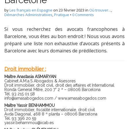
by
Les français en Espagne
on
23 février 2023
in
Où trouver...
,
Démarches Administratives
,
Pratique
•
0 Comments
Si vous recherchez des avocats francophones à
Barcelone, vous êtes au bon endroit ! Nous vous avons
préparé une liste non exhaustive d’avocats présents à
Barcelone avec leurs domaines de prédilections.
Droit immobilier :
Maître Anastasia ASMARYAN
Cabinet A.M.a.S Abogados & Asesores
Droit immobilier, droit civil, droit des affaires et International
Ronda General Mitre, 200 7° 2 ª – 08006 Barcelona
Tél. 93 215 01 58
info@amasabogados.com
/
www.amasabogados.com
Maître Yassir BENHAMMOU
Droit immobilier, fiscalité internationale, droit civil
Avda Diagonal, 468 8 ª planta – 08006 Barcelona
Tél. 93 396 20 59
yassir.behammou@icab.es