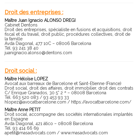
Droit des entreprises :
Maître Juan Ignacio ALONSO DREGI
Cabinet Dentons
Droit des entreprises, spécialiste en fusions et acquisitions, droit
fiscal et du travail, droit public, procédures collectives, droit de
la famille
Avda Diagonal, 477 10C – 08006 Barcelona
Tél. 93 241 38 40
juanignacio.alonso@dentons.com
Droit social :
Maître Héloïse LOPEZ
Avocat aux barreaux de Barcelone et Saint-Etienne (France)
Droit social, droit des affaires, droit immobilier, droit des contrats
C/ Enrique Granados, 30 5° 2 ª – 08008 Barcelona
Tél. 663 520 083 / 93 453 93 33
hlopez@avocatbarcelone.com
/
https://avocatbarcelone.com/
Maître Anne PETIT
Droit social, accompagne des sociétés internationales implantés
en Espagne
Avda Diagonal, 421 àtico – 08008 Barcelona
Tél. 93 414 66 69
apetit@masadvocats.com
/
www.masadvocats.com