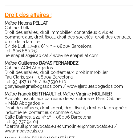
Droit des affaires :
Maître Helena PELLAT
Cabinet Pellat
Droit des affaires, droit immobilier, contentieux civils et
commerciaux, droit fiscal, droit des sociétés, droit des contrats,
droit de la famille
C/ de Llul, 47-49, 6° 3 ª – 08005 Barcelona
Tél. 606.680.713
helenapellat@icab.cat
/
www.helenapellat.com
Maître Guillermo BAYAS FERNANDEZ
Cabinet AGM Abogados
Droit des affaires, droit contentieux, droit immobilier
Pau Claris, 139 – 08009 Barcelona
Tél. 93 487 11 26 / 647.530.610
gbayas@agmabogasos.com
/
www.ejarqueabogados.com
Maître Franck BERTHAULT et Maître Virginie MOLINIER
Avocats inscrits aux barreaux de Barcelone et Paris Cabinet
« M&B Abogados »
Droit des affaires, droit social, droit fiscal, droit de la propriété
industrielle, contentieux commerciaux.
Calle Balmes, 222 4º 1ª – 08006 Barcelona
Tél. 93 737 94 04
f.berthault@mbavocats.eu
et
v.molinier@mbavocats.eu
/
www.mbavocats.eu