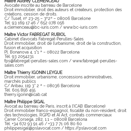
Maître Audrey CLÉMENCEAU
Avocate inscrite au barreau de Barcelone
Droit immobilier, droit des auteurs et créateurs, protection des
créations, cession de droits.
C/ Tuset, nº 23-25 – 3º2ª – 08006 Barcelone
Tel: 93 169 17 46 / 652 078 056
a.clemenceau@bc-iuris.com
/
www.bc-iuris.com
Maître Victor FABREGAT RUBIOL
Cabinet d’avocats Fabregat-Perulles-Sales
Droit immobilier, droit de l’urbanisme, droit de la construction,
fusion et acquisition
Pl. Bonanova 4, 1°1 ª – 08022 Barcelona
Tél. 93 2054231
fps@fabregat-perulles-sales.com
/
www.fabregat-perulles-
sales.com
Maître Thierry IGONIN LEYGUE
Droit immobilier, urbanisme, concessions administratives,
marchés publics
C/ Aribau, 119 3° 2 ª – 08036 Barcelona
Tél. 605 856 455
thierry.igonin@icab.cat
Maître Philippe SIGAL
Avocat au barreau de Paris, inscrit à l’ICAB (Barcelone)
Droit immobilier franco-espagnol, fiscalité du non-résident, droit
des technologies, RGPD et AI Act, contrats commerciaux
Carrer Corsega, 282, 1.1 – 08008 Barcelona
Tél. +34 672 93 91 46 / +33 7 71 06 80 60
philippesigal@pslavocat.com
/
https://pslavocat.com