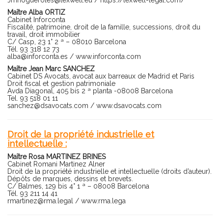
Jmnogueroles@lexwell.eu
/
https://lexwell-legal.com/
Maître Alba ORTIZ
Cabinet Inforconta
Fiscalité, patrimoine, droit de la famille, successions, droit du
travail, droit immobilier
C/ Casp, 23 1° 2 ª – 08010 Barcelona
Tél. 93 318 12 73
alba@inforconta.es
/
www.inforconta.com
Maître Jean Marc SANCHEZ
Cabinet DS Avocats, avocat aux barreaux de Madrid et Paris
Droit fiscal et gestion patrimoniale
Avda Diagonal, 405 bis 2 ª planta -08008 Barcelona
Tel. 93 518 01 11
sanchez@dsavocats.com
/
www.dsavocats.com
Droit de la propriété industrielle et
intellectuelle :
Maître Rosa MARTINEZ BRINES
Cabinet Romani Martinez Alner
Droit de la propriété industrielle et intellectuelle (droits d’auteur).
Dépôts de marques, dessins et brevets.
C/ Balmes, 129 bis 4° 1 ª – 08008 Barcelona
Tél. 93 211 14 41
rmartinez@rma.legal
/
www.rma.lega