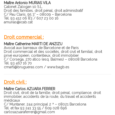
Maître Antonio MURIAS VILA
Cabinet Zalogan 10 S.L.
Droit des familles, droit pénal, droit administratif
C/ Pau Claris, 95 3° – 08009 – Barcelona
Tél. 93 412 06 83 / 607 23 00 16
amurias@icab.cat
Droit commercial :
Maître Catherine MARTI DE ANZIZU
Avocat aux barreaux de Barcelone et de Paris
Droit commercial et des sociétés, droit civil et familial, droit
privé européen, contentieux, droit immobilier
C/ Corsega, 270 ático (esq. Balmes) – 08008 Barcelona
Tél. 93 467 16 70
cmarti@brugueras.com
/
www.bagb.es
Droit civil :
Maître Carlos AZUARA FERRER
Droit civil, droit de la famille, droit pénal, compliance, droit
immobilier, accidents de la route, du travail et accidents
médicaux
C/ Muntaner, 244 principal 2 ª – 08021 Barcelona
Tél. et fax 93 241 33 55 / 609 028 696
carlosazuaraferrer@gmail.com