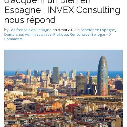
Espagne : INVEX Consulting
nous répond
by
Les français en Espagne
on
8 mai 2017
in
Acheter en Espagne
,
Démarches Administratives
,
Pratique
,
Rencontres
,
Se loger
•
0
Comments