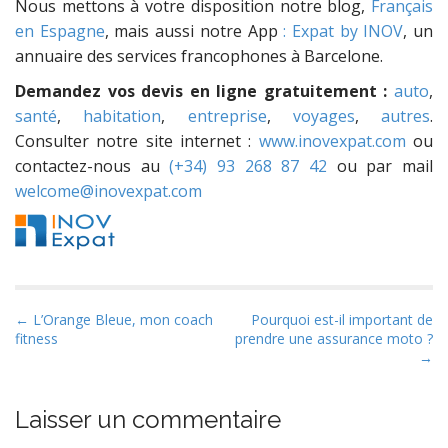
Nous mettons à votre disposition notre blog,
Français
en Espagne
, mais aussi notre App
: Expat by INOV
, un
annuaire des services francophones à Barcelone.
Demandez vos devis en ligne gratuitement :
auto
,
santé
,
habitation
,
entreprise
,
voyages
,
autres
.
Consulter notre site internet :
www.inovexpat.com
ou
contactez-nous au
(+34) 93 268 87 42
ou par mail
welcome@inovexpat.com
P
← L’Orange Bleue, mon coach
Pourquoi est-il important de
fitness
prendre une assurance moto ?
o
→
s
t
Laisser un commentaire
n