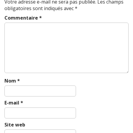
a
Votre adresse e-mail ne sera pas publiée.
Les champs
v
obligatoires sont indiqués avec
*
i
Commentaire
*
g
a
t
i
o
n
Nom
*
E-mail
*
Site web