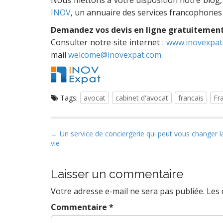
INOV
, un annuaire des services francophones
Demandez vos devis en ligne gratuitement
Consulter notre site internet :
www.inovexpat
mail
welcome@inovexpat.com
Tags:
avocat
cabinet d'avocat
francais
Fr
P
← Un service de conciergerie qui peut vous changer l
vie
o
s
t
Laisser un commentaire
n
Votre adresse e-mail ne sera pas publiée.
Les 
a
Commentaire
*
v