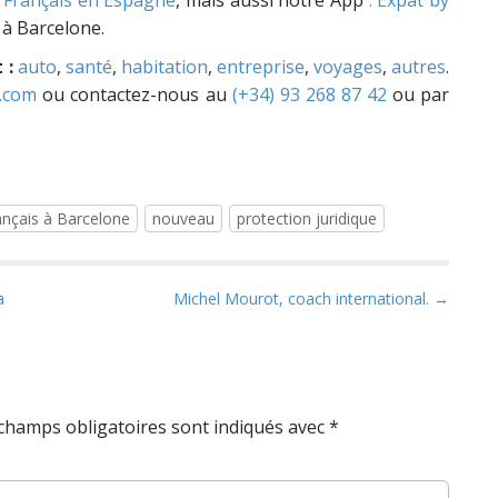
 à Barcelone.
 :
auto
,
santé
,
habitation
,
entreprise
,
voyages
,
autres
.
.com
ou contactez-nous au
(+34) 93 268 87 42
ou par
ançais à Barcelone
nouveau
protection juridique
a
Michel Mourot, coach international. →
champs obligatoires sont indiqués avec
*