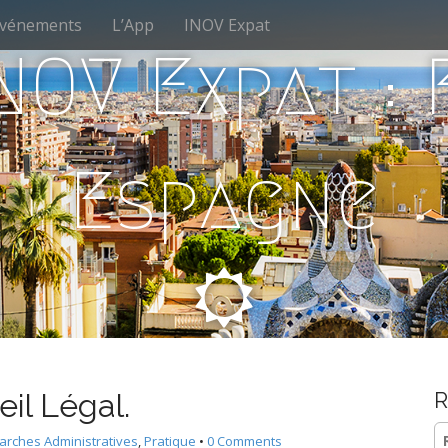
vénements
L’App
INOV Expat
NOV Expat :
Espagne
il Légal.
R
Re
rches Administratives
,
Pratique
•
0 Comments