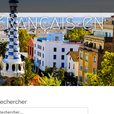
 Français en
echercher
chercher :