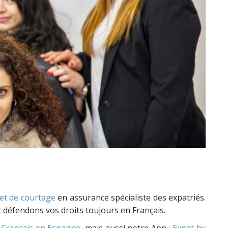
et de courtage
en assurance spécialiste des expatriés.
t défendons vos droits toujours en Français.
,
Français en Espagne
, mais aussi notre App
: Expat by