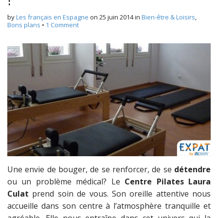
by
Les français en Espagne
on
25 juin 2014
in
Bien-être & Loisirs
,
Bons plans
•
1 Comment
Une envie de bouger, de se renforcer, de se
détendre
ou un problème médical? Le
Centre Pilates Laura
Culat
prend soin de vous. Son oreille attentive nous
accueille dans son centre à l’atmosphère tranquille et
agréable. Elle nous entraîne dans cet univers qui la