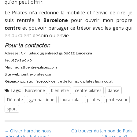
qu’on peut offrir.
Le Pilates m’a redonné la mobilité et l’envie de rire, je
suis rentrée à
Barcelone
pour ouvrir mon propre
centre
et pouvoir partager ce trésor avec les gens qui
en auraient besoin ou envie.
Pour la contacter:
Adresse : C/Hurtado 35 entresol 5a 08022 Barcelona
Tel 627 52 50 50
Mail : laura@centre-pilates.com
Site web:
centre-pilates.com
Réseaux sociaux : facebook
centre de formaciò pilates laura culat
Tags:
Barcelone
bien-être
centre pilates
danse
Détente
gymnastique
laura culat
pilates
professeur
sport
P
← Olivier Haroche nous
Où trouver du Jambon de Paris
présente les bateaux à
à Barcelone? →