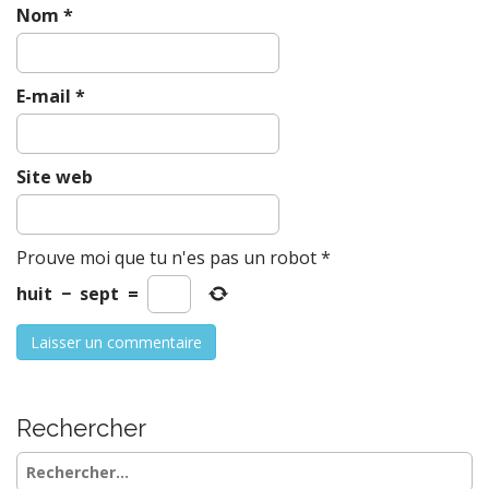
Nom
*
E-mail
*
Site web
Prouve moi que tu n'es pas un robot
*
huit
−
sept
=
Rechercher
Rechercher :