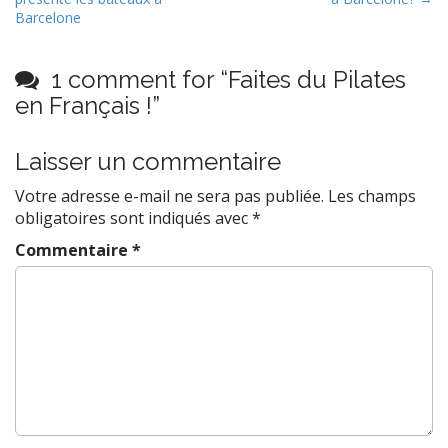
o
Barcelone
s
t
1 comment for “
Faites du Pilates
n
en Français !
”
a
v
Laisser un commentaire
i
g
Votre adresse e-mail ne sera pas publiée.
Les champs
a
obligatoires sont indiqués avec
*
t
Commentaire
*
i
o
n