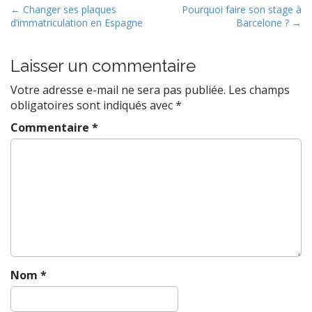
P
← Changer ses plaques
Pourquoi faire son stage à
d’immatriculation en Espagne
Barcelone ? →
o
s
t
Laisser un commentaire
n
Votre adresse e-mail ne sera pas publiée.
Les champs
a
obligatoires sont indiqués avec
*
v
Commentaire
*
i
g
a
t
i
o
n
Nom
*