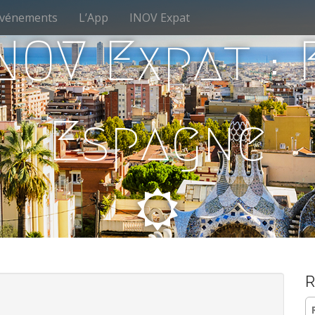
vénements
L’App
INOV Expat
NOV Expat :
Espagne
R
Re