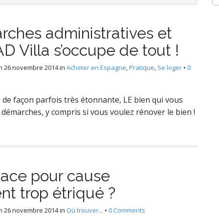
rches administratives et
AD Villa s’occupe de tout !
n
26 novembre 2014
in
Acheter en Espagne
,
Pratique
,
Se loger
•
0
 de façon parfois très étonnante, LE bien qui vous
 démarches, y compris si vous voulez rénover le bien !
pace pour cause
t trop étriqué ?
n
26 novembre 2014
in
Où trouver...
•
0 Comments