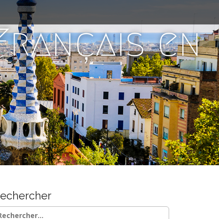
 Français en
echercher
chercher :