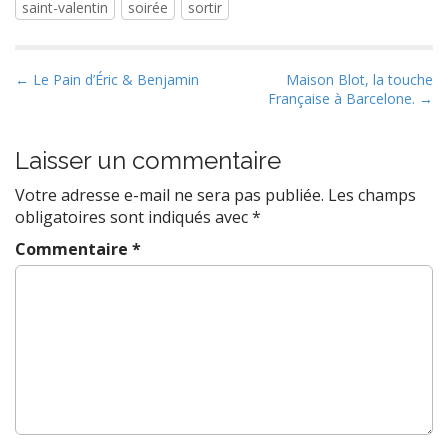
saint-valentin
soirée
sortir
P
← Le Pain d’Éric & Benjamin
Maison Blot, la touche
Française à Barcelone. →
o
s
t
Laisser un commentaire
n
Votre adresse e-mail ne sera pas publiée.
Les champs
a
obligatoires sont indiqués avec
*
v
Commentaire
*
i
g
a
t
i
o
n