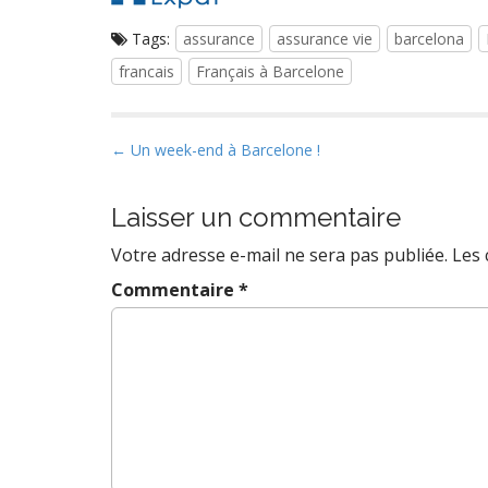
Tags:
assurance
assurance vie
barcelona
francais
Français à Barcelone
P
← Un week-end à Barcelone !
o
s
Laisser un commentaire
t
Votre adresse e-mail ne sera pas publiée.
Les 
n
a
Commentaire
*
v
i
g
a
t
i