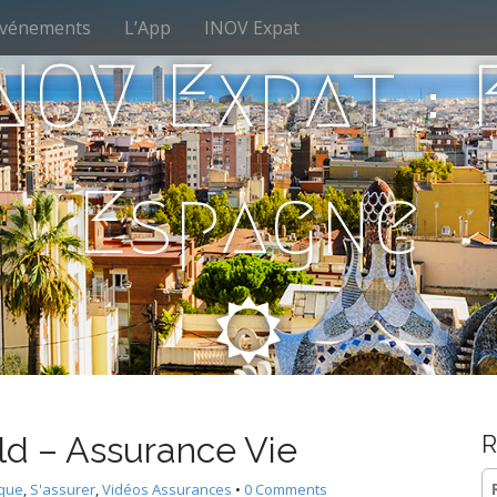
vénements
L’App
INOV Expat
NOV Expat :
Espagne
ld – Assurance Vie
R
Re
ique
,
S'assurer
,
Vidéos Assurances
•
0 Comments