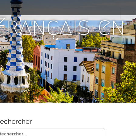
 Français en
echercher
chercher :