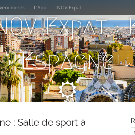
vénements
L’App
INOV Expat
NOV Expat :
Espagne
ne : Salle de sport à
R
Re