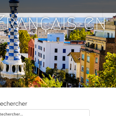
 Français en
echercher
chercher :