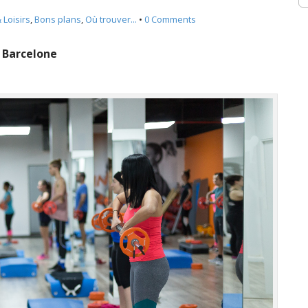
 Loisirs
,
Bons plans
,
Où trouver...
•
0 Comments
à Barcelone