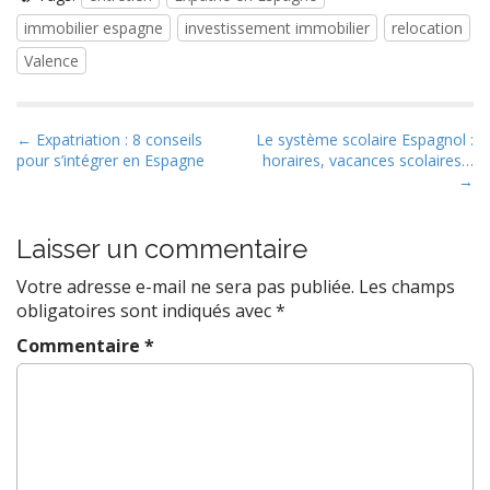
immobilier espagne
investissement immobilier
relocation
Valence
P
← Expatriation : 8 conseils
Le système scolaire Espagnol :
pour s’intégrer en Espagne
horaires, vacances scolaires…
o
→
s
t
Laisser un commentaire
n
a
Votre adresse e-mail ne sera pas publiée.
Les champs
v
obligatoires sont indiqués avec
*
i
Commentaire
*
g
a
t
i
o