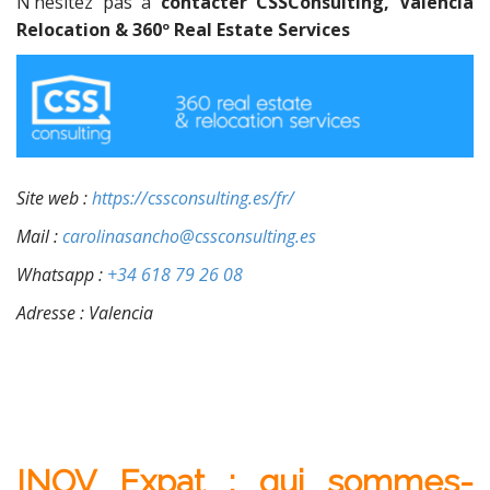
N’hésitez pas à
contacter CSSConsulting, Valencia
Relocation & 360º Real Estate Services
Site web :
https://cssconsulting.es/fr/
Mail :
carolinasancho@cssconsulting.es
Whatsapp :
+34 618 79 26 08
Adresse : Valencia
INOV Expat : qu
i s
ommes-