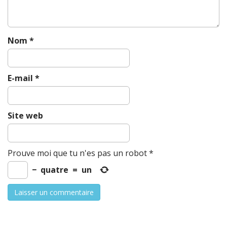
n
Nom
*
E-mail
*
Site web
Prouve moi que tu n'es pas un robot
*
−
quatre
=
un