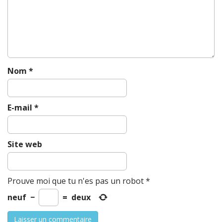
i
o
n
Nom
*
E-mail
*
Site web
Prouve moi que tu n'es pas un robot
*
neuf
−
=
deux