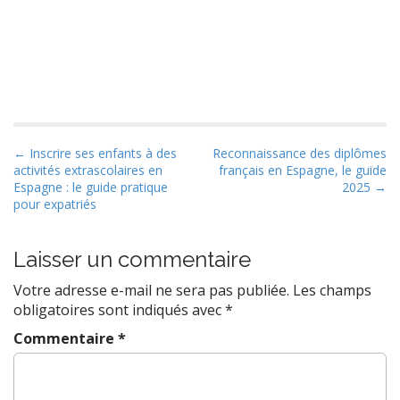
P
← Inscrire ses enfants à des
Reconnaissance des diplômes
activités extrascolaires en
français en Espagne, le guide
o
Espagne : le guide pratique
2025 →
s
pour expatriés
t
n
Laisser un commentaire
a
Votre adresse e-mail ne sera pas publiée.
Les champs
v
obligatoires sont indiqués avec
*
i
g
Commentaire
*
a
t