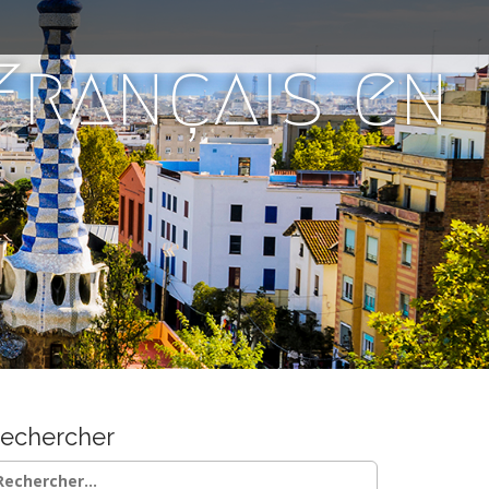
 Français en
echercher
chercher :