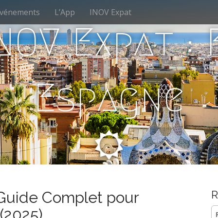
vénements
L’App
INOV Expat
NOV Expat :
Espagne
 Guide Complet pour
R
Re
(2025)