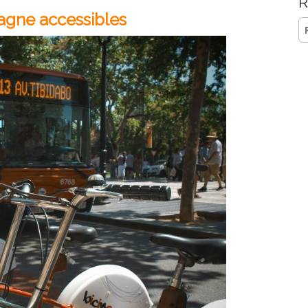
R
gne accessibles
Re