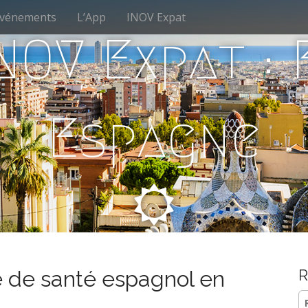
vénements
L’App
INOV Expat
NOV Expat :
Espagne
 de santé espagnol en
R
Re