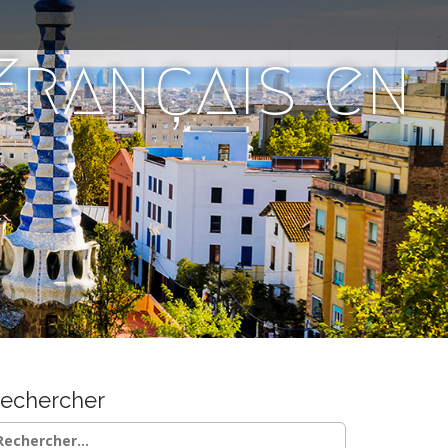
 Français en
echercher
chercher :