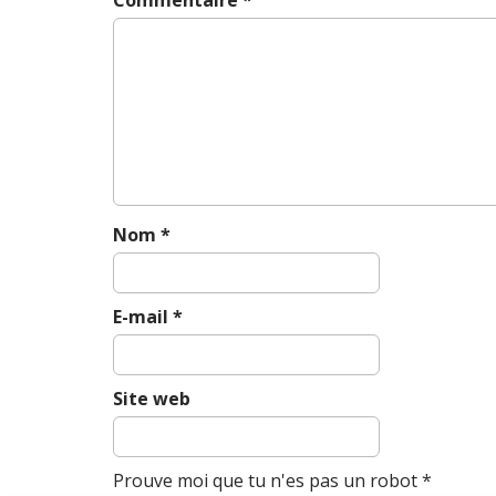
a
v
i
g
a
t
i
o
n
Nom
*
E-mail
*
Site web
Prouve moi que tu n'es pas un robot
*